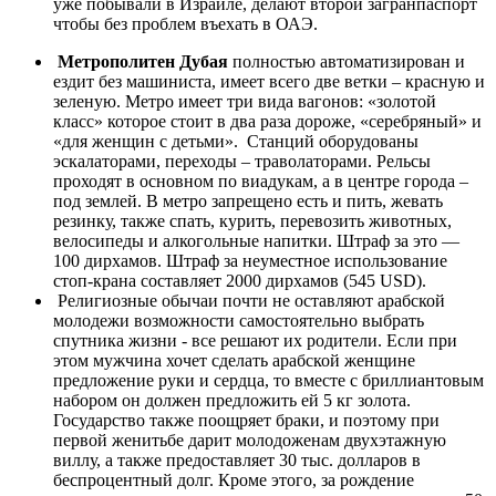
уже побывали в Израиле, делают второй загранпаспорт
чтобы без проблем въехать в ОАЭ.
Метрополитен Дубая
полностью автоматизирован и
ездит без машиниста, имеет всего две ветки – красную и
зеленую. Метро имеет три вида вагонов: «золотой
класс» которое стоит в два раза дороже, «серебряный» и
«для женщин с детьми». Станций оборудованы
эскалаторами, переходы – траволаторами. Рельсы
проходят в основном по виадукам, а в центре города –
под землей. В метро запрещено есть и пить, жевать
резинку, также спать, курить, перевозить животных,
велосипеды и алкогольные напитки. Штраф за это —
100 дирхамов. Штраф за неуместное использование
стоп-крана составляет 2000 дирхамов (545 USD).
Религиозные обычаи почти не оставляют арабской
молодежи возможности самостоятельно выбрать
спутника жизни - все решают их родители. Если при
этом мужчина хочет сделать арабской женщине
предложение руки и сердца, то вместе с бриллиантовым
набором он должен предложить ей 5 кг золота.
Государство также поощряет браки, и поэтому при
первой женитьбе дарит молодоженам двухэтажную
виллу, а также предоставляет 30 тыс. долларов в
беспроцентный долг. Кроме этого, за рождение