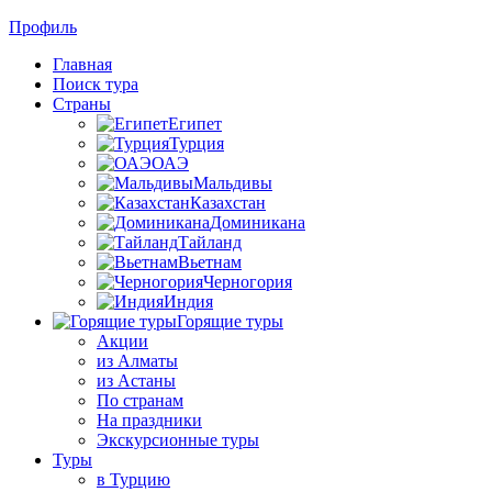
Профиль
Главная
Поиск тура
Страны
Египет
Турция
ОАЭ
Мальдивы
Казахстан
Доминикана
Тайланд
Вьетнам
Черногория
Индия
Горящие туры
Акции
из Алматы
из Астаны
По странам
На праздники
Экскурсионные туры
Туры
в Турцию