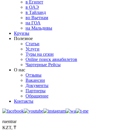
в Египет
в ОАЭ
в Тайланд
во Вьетнам
на ГОА
на Мальдивы
Круизы
Полезное
Статьи
Услуги
Туры на сезон
Online поиск авиабилетов
Чартерные Рейсы
О нас
Отзывы
Вакансии
Документы
Партнеры
Обращение
Контакты
ru
en
tr
ar
KZT, ₸