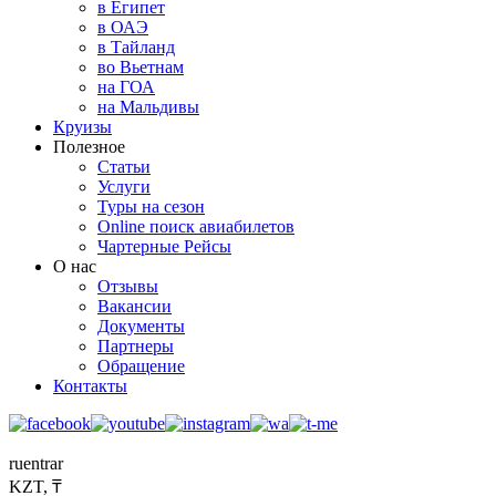
в Египет
в ОАЭ
в Тайланд
во Вьетнам
на ГОА
на Мальдивы
Круизы
Полезное
Статьи
Услуги
Туры на сезон
Online поиск авиабилетов
Чартерные Рейсы
О нас
Отзывы
Вакансии
Документы
Партнеры
Обращение
Контакты
ru
en
tr
ar
KZT, ₸