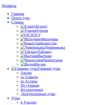
Профиль
Главная
Поиск тура
Страны
Египет
Турция
ОАЭ
Мальдивы
Казахстан
Доминикана
Тайланд
Вьетнам
Черногория
Индия
Горящие туры
Акции
из Алматы
из Астаны
По странам
На праздники
Экскурсионные туры
Туры
в Турцию