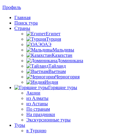
Профиль
Главная
Поиск тура
Страны
Египет
Турция
ОАЭ
Мальдивы
Казахстан
Доминикана
Тайланд
Вьетнам
Черногория
Индия
Горящие туры
Акции
из Алматы
из Астаны
По странам
На праздники
Экскурсионные туры
Туры
в Турцию