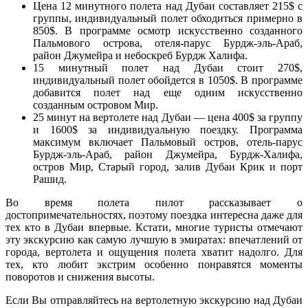
Цена 12 минутного полета над Дубаи составляет 215$ с
группы, индивидуальный полет обходиться примерно в
850$. В программе осмотр искусственно созданного
Пальмового острова, отеля-парус Бурдж-эль-Араб,
район Джумейра и небоскреб Бурдж Халифа.
15 минутный полет над Дубаи стоит 270$,
индивидуальный полет обойдется в 1050$. В программе
добавится полет над еще одним искусственно
созданным островом Мир.
25 минут на вертолете над Дубаи — цена 400$ за группу
и 1600$ за индивидуальную поездку. Программа
максимум включает Пальмовый остров, отель-парус
Бурдж-эль-Араб, район Джумейра, Бурдж-Халифа,
остров Мир, Старый город, залив Дубаи Крик и порт
Рашид.
Во время полета пилот рассказывает о
достопримечательностях, поэтому поездка интересна даже для
тех кто в Дубаи впервые. Кстати, многие туристы отмечают
эту экскурсию как самую лучшую в эмиратах: впечатлений от
города, вертолета и ощущения полета хватит надолго. Для
тех, кто любит экстрим особенно понравятся моменты
поворотов и снижения высоты.
Если Вы отправляйтесь на вертолетную экскурсию над Дубаи