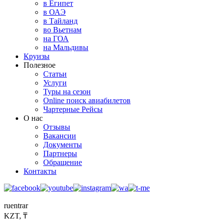
в Египет
в ОАЭ
в Тайланд
во Вьетнам
на ГОА
на Мальдивы
Круизы
Полезное
Статьи
Услуги
Туры на сезон
Online поиск авиабилетов
Чартерные Рейсы
О нас
Отзывы
Вакансии
Документы
Партнеры
Обращение
Контакты
ru
en
tr
ar
KZT, ₸