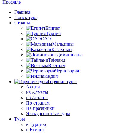
Профиль
Главная
Поиск тура
Страны
Египет
Турция
ОАЭ
Мальдивы
Казахстан
Доминикана
Тайланд
Вьетнам
Черногория
Индия
Горящие туры
Акции
из Алматы
из Астаны
По странам
На праздники
Экскурсионные туры
Туры
в Турцию
в Египет