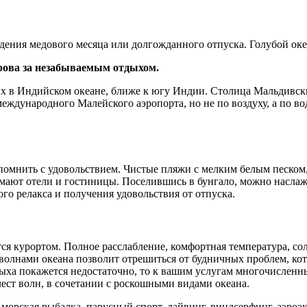
ения медового месяца или долгожданного отпуска. Голубой океа
рова за незабываемым отдыхом.
х в Индийском океане, ближе к югу Индии. Столица Мальдивских
еждународного Малейского аэропорта, но не по воздуху, а по вод
спомнить с удовольствием. Чистые пляжи с мелким белым песком,
мают отели и гостиницы. Поселившись в бунгало, можно наслажд
го релакса и получения удовольствия от отпуска.
ются курортом. Полное расслабление, комфортная температура, со
волнами океана позволит отрешиться от будничных проблем, кот
дыха покажется недостаточно, то к вашим услугам многочисленн
лест волн, в сочетании с роскошными видами океана.
 морская рыбалка, парусный спорт, дайвинг, виндсерфинг, аэроэ