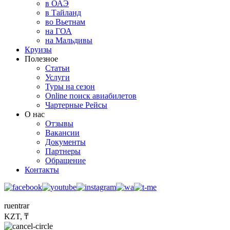
в ОАЭ
в Тайланд
во Вьетнам
на ГОА
на Мальдивы
Круизы
Полезное
Статьи
Услуги
Туры на сезон
Online поиск авиабилетов
Чартерные Рейсы
О нас
Отзывы
Вакансии
Документы
Партнеры
Обращение
Контакты
ru
en
tr
ar
KZT, ₸