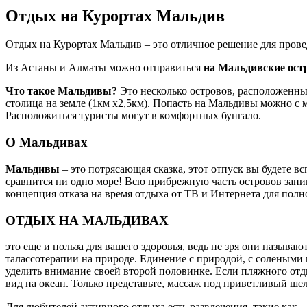
Отдых на Курортах Мальдив
Отдых на Курортах Мальдив – это отличное решение для провед
Из Астаны и Алматы можно отправиться
на Мальдивские ост
Что такое Мальдивы?
Это несколько островов, расположенны
столица на земле (1км х2,5км). Попасть на Мальдивы можно с м
Расположиться туристы могут в комфортных бунгало.
О Мальдивах
Мальдивы
– это потрясающая сказка, этот отпуск вы будете в
сравнится ни одно море! Всю прибрежную часть островов зани
концепция отказа на время отдыха от ТВ и Интернета для полно
ОТДЫХ НА МАЛЬДИВАХ
это еще и польза для вашего здоровья, ведь не зря они называ
талассотерапии на природе. Единение с природой, с солеными 
уделить внимание своей второй половинке. Если пляжного от
вид на океан. Только представьте, массаж под приветливый ше
Для любителей активного отдыха есть развлечения, такие как –