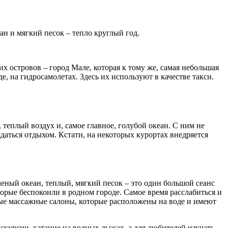
н и мягкий песок – тепло круглый год.
 островов – город Мале, которая к тому же, самая небольшая
е, на гидросамолетах. Здесь их используют в качестве такси.
 теплый воздух и, самое главное, голубой океан. С ним не
аться отдыхом. Кстати, на некоторых курортах внедряется
леный океан, теплый, мягкий песок – это один большой сеанс
орые беспокоили в родном городе. Самое время расслабиться и
ые массажные салоны, которые расположены на воде и имеют
кскурсии, катание на водных лыжах, а для любителей изучать