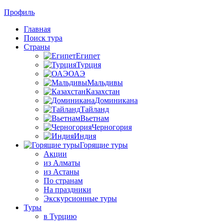
Профиль
Главная
Поиск тура
Страны
Египет
Турция
ОАЭ
Мальдивы
Казахстан
Доминикана
Тайланд
Вьетнам
Черногория
Индия
Горящие туры
Акции
из Алматы
из Астаны
По странам
На праздники
Экскурсионные туры
Туры
в Турцию