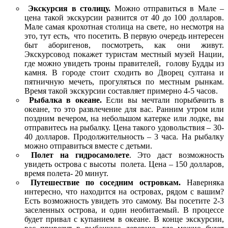
Экскурсия в столицу.
Можно отправиться в Мале –
цена такой экскурсии разнится от 40 до 100 долларов.
Мале самая крохотная столица на свете, но несмотря на
это, тут есть, что посетить. В первую очередь интересен
быт аборигенов, посмотреть, как они живут.
Экскурсовод покажет туристам местный музей Нации,
где можно увидеть троны правителей, голову Будды из
камня. В городе стоит сходить во Дворец султана и
пятничную мечеть, прогуляться по местным рынкам.
Время такой экскурсии составляет примерно 4-5 часов.
Рыбалка в океане.
Если вы мечтали порыбачить в
океане, то это развлечение для вас. Ранним утром или
поздним вечером, на небольшом катерке или лодке, вы
отправитесь на рыбалку. Цена такого удовольствия – 30-
40 долларов. Продолжительность – 3 часа. На рыбалку
можно отправиться вместе с детьми.
Полет на гидросамолете
. Это даст возможность
увидеть острова с высоты полета. Цена – 150 долларов,
время полета- 20 минут.
Путешествие по соседним островкам.
Наверняка
интересно, что находится на островах, рядом с вашим?
Есть возможность увидеть это самому. Вы посетите 2-3
заселенных острова, и один необитаемый. В процессе
будет привал с купанием в океане. В конце экскурсии,