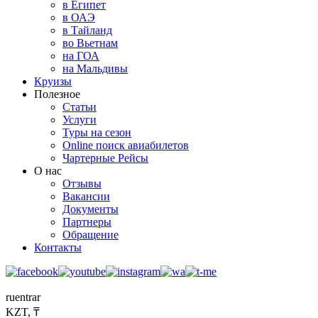
в Египет
в ОАЭ
в Тайланд
во Вьетнам
на ГОА
на Мальдивы
Круизы
Полезное
Статьи
Услуги
Туры на сезон
Online поиск авиабилетов
Чартерные Рейсы
О нас
Отзывы
Вакансии
Документы
Партнеры
Обращение
Контакты
ru
en
tr
ar
KZT, ₸