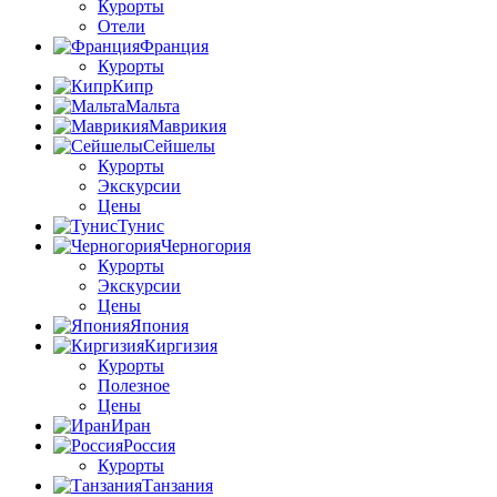
Курорты
Отели
Франция
Курорты
Кипр
Мальта
Маврикия
Сейшелы
Курорты
Экскурсии
Цены
Тунис
Черногория
Курорты
Экскурсии
Цены
Япония
Киргизия
Курорты
Полезное
Цены
Иран
Россия
Курорты
Танзания