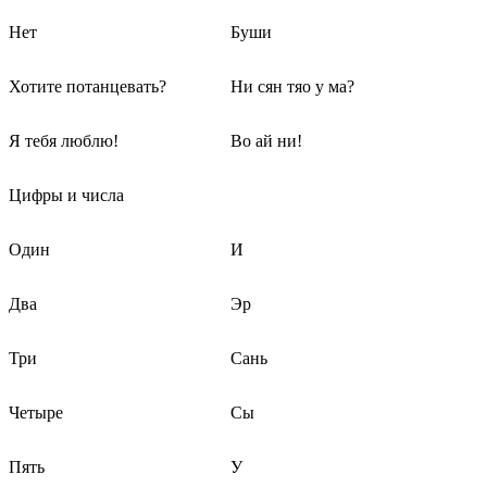
Нет
Буши
Хотите потанцевать?
Ни сян тяо у ма?
Я тебя люблю!
Во ай ни!
Цифры и числа
Один
И
Два
Эр
Три
Сань
Четыре
Сы
Пять
У