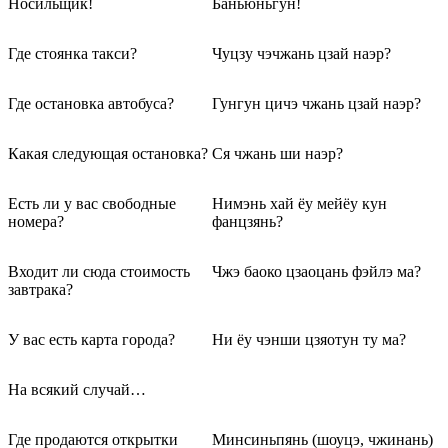
Носильщик!
Баньюньгун!
Где стоянка такси?
Чуцзу чэчжань цзай наэр?
Где остановка автобуса?
Гунгун цичэ чжань цзай наэр?
Какая следующая остановка?
Ся чжань ши наэр?
Есть ли у вас свободные
Нимэнь хай ёу мейёу кун
номера?
фанцзянь?
Входит ли сюда стоимость
Чжэ баоко цзаоцань фэйлэ ма?
завтрака?
У вас есть карта города?
Ни ёу чэнши цзяотун ту ма?
На всякий случай…
Где продаются открытки
Минсиньпянь (шоуцэ, чжинань)