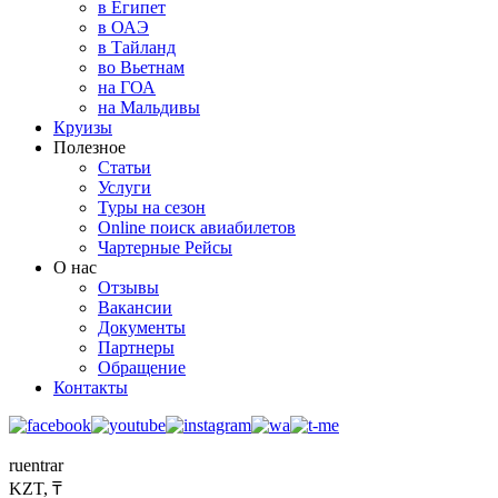
в Египет
в ОАЭ
в Тайланд
во Вьетнам
на ГОА
на Мальдивы
Круизы
Полезное
Статьи
Услуги
Туры на сезон
Online поиск авиабилетов
Чартерные Рейсы
О нас
Отзывы
Вакансии
Документы
Партнеры
Обращение
Контакты
ru
en
tr
ar
KZT, ₸