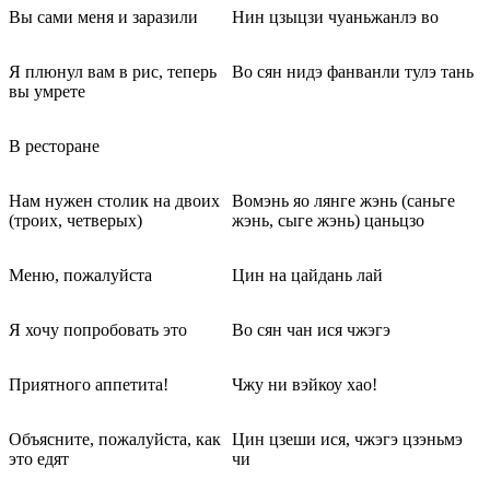
Вы сами меня и заразили
Нин цзыцзи чуаньжанлэ во
Я плюнул вам в рис, теперь
Во сян нидэ фанванли тулэ тань
вы умрете
В ресторане
Нам нужен столик на двоих
Вомэнь яо лянге жэнь (саньге
(троих, четверых)
жэнь, сыге жэнь) цаньцзо
Меню, пожалуйста
Цин на цайдань лай
Я хочу попробовать это
Во сян чан ися чжэгэ
Приятного аппетита!
Чжу ни вэйкоу хао!
Объясните, пожалуйста, как
Цин цзеши ися, чжэгэ цзэньмэ
это едят
чи