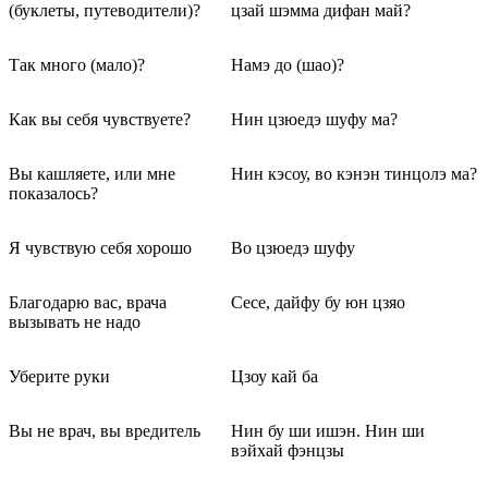
(буклеты, путеводители)?
цзай шэмма дифан май?
Так много (мало)?
Намэ до (шао)?
Как вы себя чувствуете?
Нин цзюедэ шуфу ма?
Вы кашляете, или мне
Нин кэсоу, во кэнэн тинцолэ ма?
показалось?
Я чувствую себя хорошо
Во цзюедэ шуфу
Благодарю вас, врача
Сесе, дайфу бу юн цзяо
вызывать не надо
Уберите руки
Цзоу кай ба
Вы не врач, вы вредитель
Нин бу ши ишэн. Нин ши
вэйхай фэнцзы