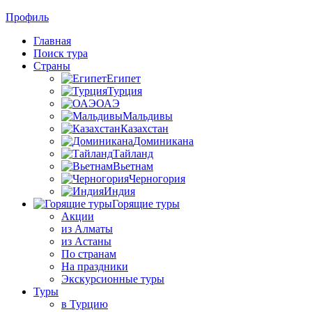
Профиль
Главная
Поиск тура
Страны
Египет
Турция
ОАЭ
Мальдивы
Казахстан
Доминикана
Тайланд
Вьетнам
Черногория
Индия
Горящие туры
Акции
из Алматы
из Астаны
По странам
На праздники
Экскурсионные туры
Туры
в Турцию