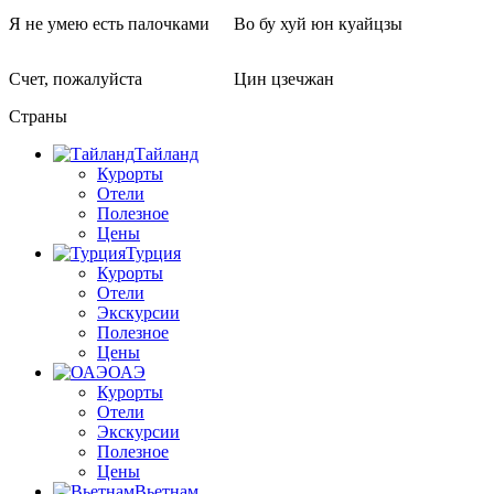
Я не умею есть палочками
Во бу хуй юн куайцзы
Счет, пожалуйста
Цин цзечжан
Страны
Тайланд
Курорты
Отели
Полезное
Цены
Турция
Курорты
Отели
Экскурсии
Полезное
Цены
ОАЭ
Курорты
Отели
Экскурсии
Полезное
Цены
Вьетнам