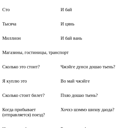
Сто
И бай
Тысяча
И цянь
Миллион
И бай вань
Магазины, гостиницы, транспорт
Сколько это стоит?
Чжэйге дунси дошао тьень?
Я куплю это
Во май чжэйге
Сколько стоит билет?
Пхяо дошао тьень?
Когда прибывает
Хочхэ шэммэ шихоу даода?
(отправляется) поезд?