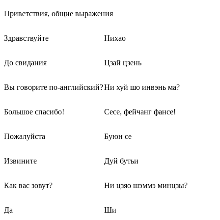
Приветствия, общие выражения
Здравствуйте
Нихао
До свидания
Цзай цзень
Вы говорите по-английский?
Ни хуй шо инвэнь ма?
Большое спасибо!
Сесе, фейчанг фансе!
Пожалуйста
Буюн се
Извините
Дуй бутьи
Как вас зовут?
Ни цзяо шэммэ минцзы?
Да
Ши