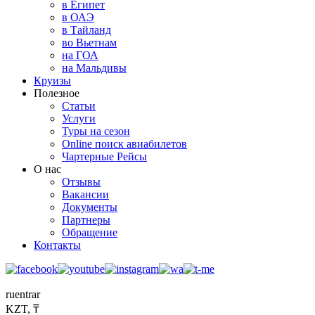
в Египет
в ОАЭ
в Тайланд
во Вьетнам
на ГОА
на Мальдивы
Круизы
Полезное
Статьи
Услуги
Туры на сезон
Online поиск авиабилетов
Чартерные Рейсы
О нас
Отзывы
Вакансии
Документы
Партнеры
Обращение
Контакты
ru
en
tr
ar
KZT, ₸