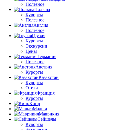
Полезное
Польша
Курорты
Полезное
Англия
Полезное
Грузия
Курорты
Экскурсии
Цены
Германия
Полезное
Австрия
Курорты
Казахстан
Курорты
Отели
Франция
Курорты
Кипр
Мальта
Маврикия
Сейшелы
Курорты
Экскурсии