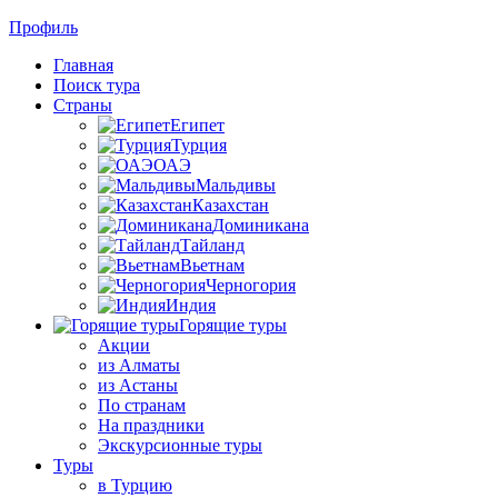
Профиль
Главная
Поиск тура
Страны
Египет
Турция
ОАЭ
Мальдивы
Казахстан
Доминикана
Тайланд
Вьетнам
Черногория
Индия
Горящие туры
Акции
из Алматы
из Астаны
По странам
На праздники
Экскурсионные туры
Туры
в Турцию