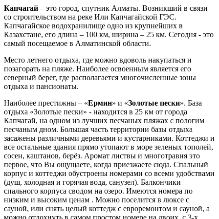
Капчагай
– это город, спутник Алматы. Возникший в связи
со строительством на реке Или Капчагайской ГЭС.
Капчагайское водохранилище одно из крупнейших в
Казахстане, его длина – 100 км, ширина – 25 км. Сегодня - это
самый посещаемое в Алматинской области.
Место летнего отдыха, где можно вдоволь накупаться и
позагорать на пляже. Наиболее освоенным является его
северный берег, где располагается многочисленные зоны
отдыха и пансионаты.
Наиболее престижны – «
Ермин
» и «
Золотые пески
». База
отдыха «Золотые пески» - находится в 25 км от города
Капчагай, на одном из лучших песчаных пляжах с пологим
песчаным дном. Большая часть территории базы отдыха
засажены различными деревьями и кустарниками. Коттеджи и
все остальные здания прямо утопают в море зеленых тополей,
сосен, каштанов, берёз. Аромат листвы и многотравия это
первое, что Вы ощущаете, когда приезжаете сюда. Спальный
корпус и коттеджи обустроены номерами со всеми удобствами
(душ, холодная и горячая вода, санузел). Балкончики
спального корпуса сводом на озеро. Имеются номера по
низким и высоким ценам . Можно поселится в люксе с
сауной, или снять целый коттедж с евроремонтом и сауной, а
можно отдохнуть в самом простом номере на двоих, с 3-х