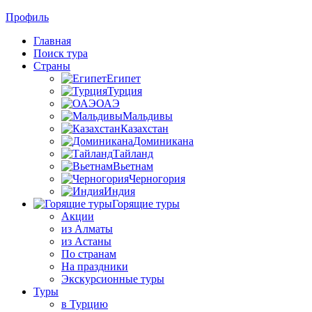
Профиль
Главная
Поиск тура
Страны
Египет
Турция
ОАЭ
Мальдивы
Казахстан
Доминикана
Тайланд
Вьетнам
Черногория
Индия
Горящие туры
Акции
из Алматы
из Астаны
По странам
На праздники
Экскурсионные туры
Туры
в Турцию