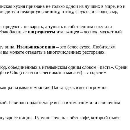
ская кухня признана не только одной из лучших в мире, но и
овядину и нежирную свинину, птицу, фрукты и ягоды, сыр,
продукты не варить, а тушить в собственном соку или
. Излюбленные
ингредиенты
итальянцев – чеснок, мускатный
ву вина.
Итальянское вино
– это белое сухое. Любителям
ы вы можете отведать в многочисленных ресторанах,
люд, объединенных в итальянском одним словом «паста». Среди
io e Olio (спагетти с чесноком и маслом) – с горячим
янцы называют «паста». Паста здесь имеет огромное
кой. Равиоли подают чаще всего в томатном или сливочном
опулярнее пиццы. Гурманы очень любят кофе, который пьют