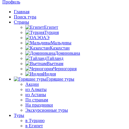
Профиль
Главная
Поиск тура
Страны
Египет
Турция
ОАЭ
Мальдивы
Казахстан
Доминикана
Тайланд
Вьетнам
Черногория
Индия
Горящие туры
Акции
из Алматы
из Астаны
По странам
На праздники
Экскурсионные туры
Туры
в Турцию
в Египет