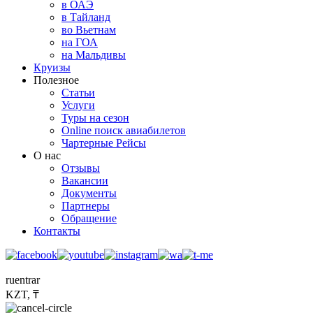
в ОАЭ
в Тайланд
во Вьетнам
на ГОА
на Мальдивы
Круизы
Полезное
Статьи
Услуги
Туры на сезон
Online поиск авиабилетов
Чартерные Рейсы
О нас
Отзывы
Вакансии
Документы
Партнеры
Обращение
Контакты
ru
en
tr
ar
KZT, ₸