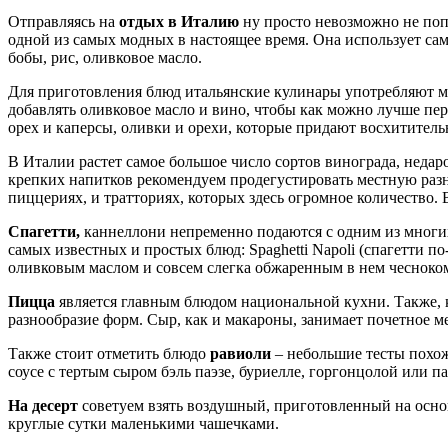
Отправляясь на
отдых в Италию
ну просто невозможно не поп
одной из самых модных в настоящее время. Она использует сам
бобы, рис, оливковое масло.
Для приготовления блюд итальянские кулинары употребляют мн
добавлять оливковое масло и вино, чтобы как можно лучше пе
орех и каперсы, оливки и орехи, которые придают восхитител
В Италии растет самое большое число сортов винограда, неда
крепких напитков рекомендуем продегустировать местную разн
пиццериях, и тратториях, которых здесь огромное количество.
Спагетти,
каннеллони непременно подаются с одним из многих
самых известных и простых блюд: Spaghetti Napoli (спагетти по
оливковым маслом и совсем слегка обжаренным в нем чесноко
Пицца
является главным блюдом национальной кухни. Также, 
разнообразие форм. Сыр, как и макароны, занимает почетное ме
Также стоит отметить блюдо
равиоли
– небольшие тесты похож
соусе с тертым сыром бэль паэзе, буриелле, горгонцолой или п
На десерт
советуем взять воздушный, приготовленный на осно
круглые сутки маленькими чашечками.