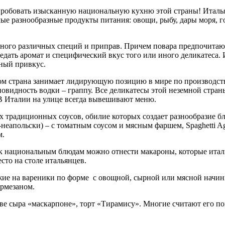
робовать изысканную национальную кухню этой страны! Итальян
ые разнообразные продукты питания: овощи, рыбу, дары моря, г
ого различных специй и приправ. Причем повара предпочитают 
редать аромат и специфический вкус того или иного деликатеса
ьный привкус.
ром страна занимает лидирующую позицию в мире по производст
овидность водки – граппу. Все деликатесы этой неземной стран
 В Италии на улице всегда вывешивают меню.
 традиционных соусов, обилие которых создает разнообразие б
-неапольски) – с томатным соусом и мясным фаршем, Spaghetti Agl
м.
к национальным блюдам можно отнести макароны, которые италь
сто на столе итальянцев.
ие на вареники по форме с овощной, сырной или мясной начин
армезаном.
ве сыра «маскарпоне», торт «Тирамису». Многие считают его п