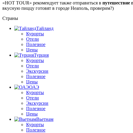
«HOT TOUR» рекомендует также отправиться в
путешествие 
вкусную пиццу готовят в городе Неаполь, проверим?)
Страны
Тайланд
Курорты
Отели
Полезное
Цены
Турция
Курорты
Отели
Экскурсии
Полезное
Цены
ОАЭ
Курорты
Отели
Экскурсии
Полезное
Цены
Вьетнам
Курорты
Полезное