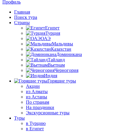
Профиль
Главная
Поиск тура
Страны
Египет
Турция
ОАЭ
Мальдивы
Казахстан
Доминикана
Тайланд
Вьетнам
Черногория
Индия
Горящие туры
Акции
из Алматы
из Астаны
По странам
На праздники
Экскурсионные туры
Туры
в Турцию
в Египет