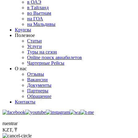
в ОАЭ
в Тайланд
во Вьетнам
на ГОА
на Мальдивы
Круизы
Полезное
Статьи
Услуги
Туры на сезон
Online поиск авиабилетов
Чартерные Рейсы
О нас
Отзывы
Вакансии
Документы
Партнеры
Обращение
Контакты
ru
en
tr
ar
KZT, ₸