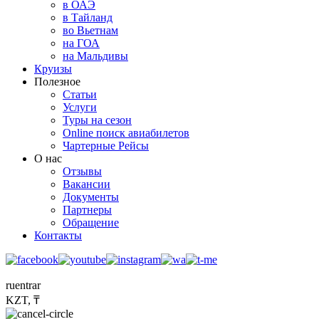
в ОАЭ
в Тайланд
во Вьетнам
на ГОА
на Мальдивы
Круизы
Полезное
Статьи
Услуги
Туры на сезон
Online поиск авиабилетов
Чартерные Рейсы
О нас
Отзывы
Вакансии
Документы
Партнеры
Обращение
Контакты
ru
en
tr
ar
KZT, ₸