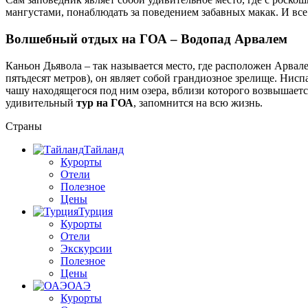
мангустами, понаблюдать за поведением забавных макак. И все 
Волшебный отдых на ГОА – Водопад Арвалем
Каньон Дьявола – так называется место, где расположен Арва
пятьдесят метров), он являет собой грандиозное зрелище. Ни
чашу находящегося под ним озера, вблизи которого возвышает
удивительный
тур на ГОА
, запомнится на всю жизнь.
Страны
Тайланд
Курорты
Отели
Полезное
Цены
Турция
Курорты
Отели
Экскурсии
Полезное
Цены
ОАЭ
Курорты