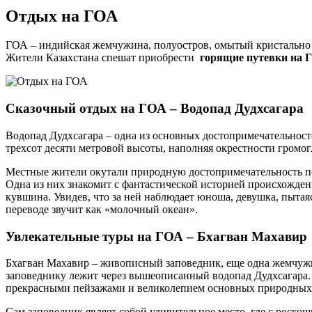
Отдых на ГОА
ГОА – индийская жемчужина, полуостров, омытый кристально 
Жители Казахстана спешат приобрести
горящие путевки на Г
Сказочный отдых на ГОА – Водопад Дудхсагара
Водопад Дудхсагара – одна из основных достопримечательнос
трехсот десяти метровой высоты, наполняя окрестности громог
Местные жители окутали природную достопримечательность п
Одна из них знакомит с фантастической историей происхождения
кувшина. Увидев, что за ней наблюдает юноша, девушка, пытая
переводе звучит как «молочный океан».
Увлекательные туры на ГОА – Бхагван Махавир
Бхагван Махавир – живописный заповедник, еще одна жемчужи
заповеднику лежит через вышеописанный водопад Дудхсагара
прекрасными пейзажами и великолепием основных природных 
Сам заповедник являет собой удивительное место, где с роск