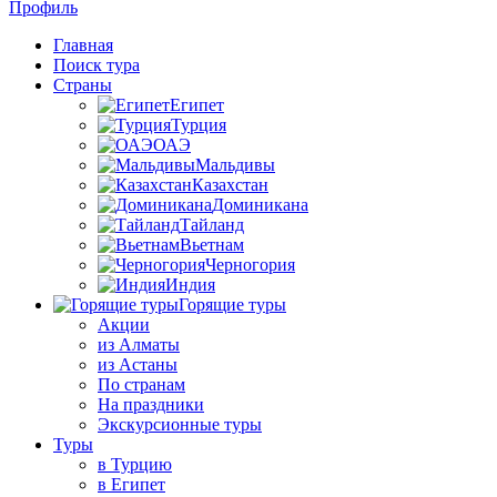
Профиль
Главная
Поиск тура
Страны
Египет
Турция
ОАЭ
Мальдивы
Казахстан
Доминикана
Тайланд
Вьетнам
Черногория
Индия
Горящие туры
Акции
из Алматы
из Астаны
По странам
На праздники
Экскурсионные туры
Туры
в Турцию
в Египет