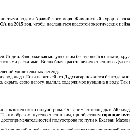
чистыми водами Аравийского моря. Живописный курорт с роско
ОА на 2015 год,
чтобы насладиться красотой экзотических пей
тей Индии. Завораживая могуществом беснующейся стихии, хрус
ласными раскатами. Волшебная красота величественного Дудхсаг
еленой удивительных легенд.
 водопада. Если верить ей, то Дудхсагар появился благодаря юн
сь скрыть свою наготу, вылила содержимое кувшина в воду. Так 
на экзотического полуострова. Он занимает площадь в 240 квад
. Таким образом, путешественникам, приобретшим
горящие пут
достопримечательностей полуострова по пути к Бхагван Махав
ошной природой и небывалым многообразием представителей живо