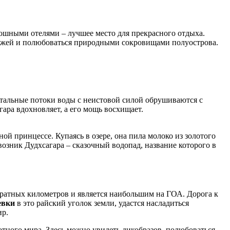
шными отелями – лучшее место для прекрасного отдыха.
зажей и полюбоваться природными сокровищами полуострова.
тальные потоки воды с неистовой силой обрушиваются с
ара вдохновляет, а его мощь восхищает.
ой принцессе. Купаясь в озере, она пила молоко из золотого
возник Дудхсагара – сказочный водопад, название которого в
ратных километров и является наибольшим на ГОА. Дорога к
евки
в это райский уголок земли, удастся насладиться
ир.
тного мира. Здесь можно увидеть дикобразов, полюбоваться