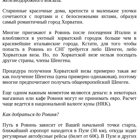
железнодорожного вокзала.
Старинные красочные дома, крепости и маленькие улочки
сочетаются с портами и с белоснежными яхтами, образуя
самый романтичный город Хорватии.
Многие приезжают в Ровинь после посещения Италии и
влюбляются в уютный хорватский городок больше чем в
красивейшие итальянские города. Кстати, для того чтобы
попасть в Ровинь из СНГ требуется либо Шенген, либо
Хорватская виза. Но, по Хорватской визе нельзя посещать
другие страны, члены Шенгена.
Процедура получения Хорватской визы примерно такая же
как получение Шенгена (цена примерно одинаковая), поэтому
многие предпочитают получать общеевропейский Шенген.
Еще одним важным моментом являются деньги: в некоторых
магазинах или кафе Ровиня могут не принимать евро. Расчет
чаще ведется в национальной валюте куны (HRK).
Как добраться до Ровиня?
Путь в Ровинь зависит от Вашей начальной точки старта,
ближайший аэропорт находится в Пуле (30 км), откуда ходят
регулярные автобусные рейсы (билет от 60€). В Пуле и других