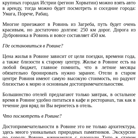
крупных городах Истрии (регион Хорватии) можно взять авто
в аренду, тогда можно будет посмотреть и соседние города:
Умага, Порече, Рабац.
Многие приезжают в Ровинь из Загреба, путь будет очень
красивым, но достаточно долгим: 250 км дорог. Дорога из
Дубровника в Ровинь и вовсе составляет 450 км.
Где остановиться в Ровине?
Цена жилья в Ровине зависит от цели поездки, времени года,
а также близости к старому центру. Жилье в Ровине есть на
любой бюджет, главное помнить, что в летние месяцы
обязательно бронировать нужно заранее. Отели в старом
центре Ровиня имеют самую высокую стоимость, но радуют
близостью к морю и основным достопримечательностям.
Большинство отелей предлагают только завтрак, в остальное
время в Ровине удобно питаться в кафе и ресторанах, так как в
течение дня вряд ли Вы вернетесь в отель.
Что посмотреть в Ровине?
Достопримечательности в Ровине это не только архитектура,
здесь много уникальных природных памятников. Экскурсии
по городу Ровинь начинаются с площади Тито в старом