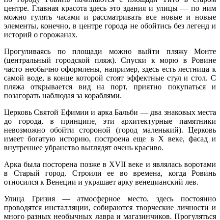
центре. Главная красота здесь это здания и улицы — по ним
можно гулять часами и рассматривать все новые и новые
элементы, конечно, в центре города не обойтись без легенд и
историй о горожанах.
Прогуливаясь по площади можно выйти пляжу Монте
(центральный городской пляж). Спуски к морю в Ровине
часто необычно оформлены, например, здесь есть лестница к
самой воде, в конце которой стоят эффектные стул и стол. С
пляжа открывается вид на порт, приятно покупаться и
позагорать наблюдая за кораблями.
Церковь Святой Ефимии и арка Бальби — два знаковых места
до города, в принципе, эти архитектурные памятники
невозможно обойти стороной (город маленький). Церковь
имеет богатую историю, построена еще в Х веке, фасад и
внутреннее убранство выглядят очень красиво.
Арка была посторена позже в XVII веке и являлась воротами
в Старый город. Строили ее во времена, когда Ровинь
относился к Венеции и украшает арку венецианский лев.
Улица Гризия — атмосферное место, здесь постоянно
проводятся инсталляции, собираются творческие личности и
много разных необычных лавра и магазинчиков. Прогуляться