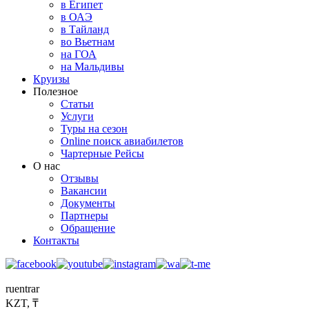
в Египет
в ОАЭ
в Тайланд
во Вьетнам
на ГОА
на Мальдивы
Круизы
Полезное
Статьи
Услуги
Туры на сезон
Online поиск авиабилетов
Чартерные Рейсы
О нас
Отзывы
Вакансии
Документы
Партнеры
Обращение
Контакты
ru
en
tr
ar
KZT, ₸