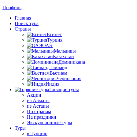
Профиль
Главная
Поиск тура
Страны
Египет
Турция
ОАЭ
Мальдивы
Казахстан
Доминикана
Тайланд
Вьетнам
Черногория
Индия
Горящие туры
Акции
из Алматы
из Астаны
По странам
На праздники
Экскурсионные туры
Туры
в Турцию