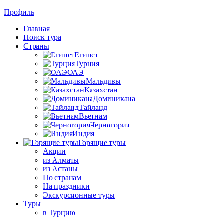
Профиль
Главная
Поиск тура
Страны
Египет
Турция
ОАЭ
Мальдивы
Казахстан
Доминикана
Тайланд
Вьетнам
Черногория
Индия
Горящие туры
Акции
из Алматы
из Астаны
По странам
На праздники
Экскурсионные туры
Туры
в Турцию