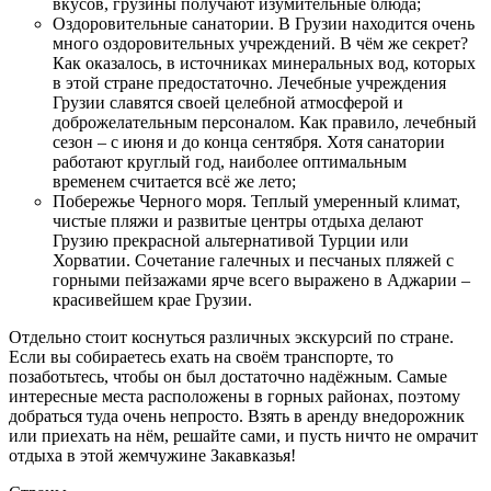
вкусов, грузины получают изумительные блюда;
Оздоровительные санатории. В Грузии находится очень
много оздоровительных учреждений. В чём же секрет?
Как оказалось, в источниках минеральных вод, которых
в этой стране предостаточно. Лечебные учреждения
Грузии славятся своей целебной атмосферой и
доброжелательным персоналом. Как правило, лечебный
сезон – с июня и до конца сентября. Хотя санатории
работают круглый год, наиболее оптимальным
временем считается всё же лето;
Побережье Черного моря. Теплый умеренный климат,
чистые пляжи и развитые центры отдыха делают
Грузию прекрасной альтернативой Турции или
Хорватии. Сочетание галечных и песчаных пляжей с
горными пейзажами ярче всего выражено в Аджарии –
красивейшем крае Грузии.
Отдельно стоит коснуться различных экскурсий по стране.
Если вы собираетесь ехать на своём транспорте, то
позаботьтесь, чтобы он был достаточно надёжным. Самые
интересные места расположены в горных районах, поэтому
добраться туда очень непросто. Взять в аренду внедорожник
или приехать на нём, решайте сами, и пусть ничто не омрачит
отдыха в этой жемчужине Закавказья!