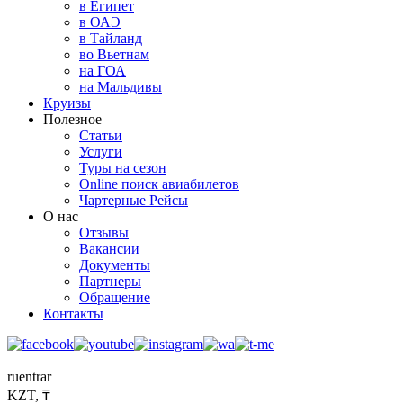
в Египет
в ОАЭ
в Тайланд
во Вьетнам
на ГОА
на Мальдивы
Круизы
Полезное
Статьи
Услуги
Туры на сезон
Online поиск авиабилетов
Чартерные Рейсы
О нас
Отзывы
Вакансии
Документы
Партнеры
Обращение
Контакты
ru
en
tr
ar
KZT, ₸