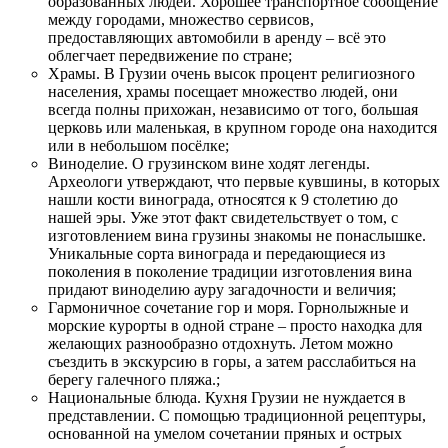
образованных людей. Хорошее транспортное сообщение
между городами, множество сервисов,
предоставляющих автомобили в аренду – всё это
облегчает передвижение по стране;
Храмы. В Грузии очень высок процент религиозного
населения, храмы посещает множество людей, они
всегда полны прихожан, независимо от того, большая
церковь или маленькая, в крупном городе она находится
или в небольшом посёлке;
Виноделие. О грузинском вине ходят легенды.
Археологи утверждают, что первые кувшины, в которых
нашли кости винограда, относятся к 9 столетию до
нашей эры. Уже этот факт свидетельствует о том, с
изготовлением вина грузины знакомы не понаслышке.
Уникальные сорта винограда и передающиеся из
поколения в поколение традиции изготовления вина
придают виноделию ауру загадочности и величия;
Гармоничное сочетание гор и моря. Горнолыжные и
морские курорты в одной стране – просто находка для
желающих разнообразно отдохнуть. Летом можно
съездить в экскурсию в горы, а затем расслабиться на
берегу галечного пляжа.;
Национальные блюда. Кухня Грузии не нуждается в
представлении. С помощью традиционной рецептуры,
основанной на умелом сочетании пряных и острых