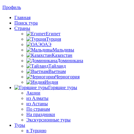
Профиль
Главная
Поиск тура
Страны
Египет
Турция
ОАЭ
Мальдивы
Казахстан
Доминикана
Тайланд
Вьетнам
Черногория
Индия
Горящие туры
Акции
из Алматы
из Астаны
По странам
На праздники
Экскурсионные туры
Туры
в Турцию