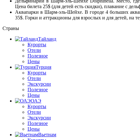
Дельфинарий в Шарм-эль-Шейхе Dolphinella. Место, г
Цена билета 25$ (для детей есть скидки), плавание с де
Аквапарки в Шарм-эль-Шейхе. В городе 4 больших аквап
35$. Горки и аттракционы для взрослых и для детей, на 
Страны
Тайланд
Курорты
Отели
Полезное
Цены
Турция
Курорты
Отели
Экскурсии
Полезное
Цены
ОАЭ
Курорты
Отели
Экскурсии
Полезное
Цены
Вьетнам