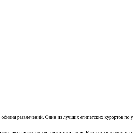
 обилия развлечений. Один из лучших египетских курортов по у
нами, реальность оправдывает ожидания. В эту страну один из