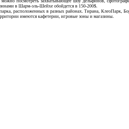
де можно посмотреть захватывающее шоу дельфинов, сфотогра
льфинами в Шарм-эль-Шейхе обойдется в 150-200$.
арка, расположенных в разных районах. Тирана, КлеоПарк, Бо
территории имеются кафетерии, игровые зоны и магазины.