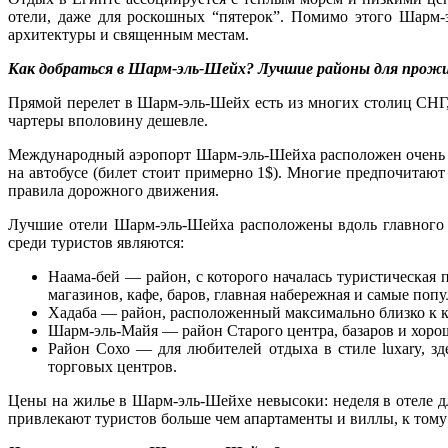
отели, даже для роскошных “пятерок”. Помимо этого Шарм-э
архитектуры и священным местам.
Как добраться в Шарм-эль-Шейх? Лучшие районы для прожи
Прямой перелет в Шарм-эль-Шейх есть из многих столиц СНГ,
чартеры вполовину дешевле.
Международный аэропорт Шарм-эль-Шейха расположен очень бли
на автобусе (билет стоит примерно 1$). Многие предпочитают
правила дорожного движения.
Лучшие отели Шарм-эль-Шейха расположены вдоль главного п
среди туристов являются:
Наама-бей — район, с которого началась туристическая 
магазинов, кафе, баров, главная набережная и самые поп
Хадаба — район, расположенный максимально близко к ко
Шарм-эль-Майя — район Старого центра, базаров и хоро
Район Сохо — для любителей отдыха в стиле luxary, з
торговых центров.
Цены на жилье в Шарм-эль-Шейхе невысоки: неделя в отеле дл
привлекают туристов больше чем апартаменты и виллы, к том