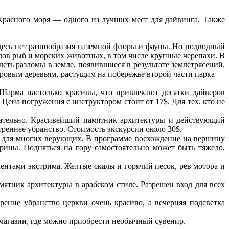
 Красного моря — одного из лучших мест для дайвинга. Также
десь нет разнообразия наземной флоры и фауны. Но подводный
идов рыб и морских животных, в том числе крупные черепахи. В
ть разломы в земле, появившиеся в результате землетрясений,
нгровым деревьям, растущим на побережье второй части парка —
Шарма настолько красивы, что привлекают десятки дайверов
ена погружения с инструктором стоит от 17$. Для тех, кто не
зательно. Красивейший памятник архитектуры и действующий
реннее убранство. Стоимость экскурсии около 30$.
е для многих верующих. В программе восхождение на вершину
ерины. Подняться на гору самостоятельно может быть тяжело,
ентами экстрима. Желтые скалы и горячий песок, рев мотора и
мятник архитектуры в арабском стиле. Разрешен вход для всех
енне убранство церкви очень красиво, а вечерняя подсветка
магазин, где можно приобрести необычный сувенир.