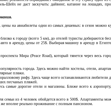
ль-Шейх не даст заскучать: дайвинг, катание на лошадях, пр
вания.
 цены на авиабилеты одни из самых дешевых: в сезон можно ку
зко к городу (всего 5 км), до отелей туристы добираются бесп
 авто в аренду, цены от 25$. Выбирая машину в аренду в Египт
роспекта Мира (Peace Road), который тянется через весь го
популярность города. Здесь можно найти хостелы, отели, апарт
улярные пляжи.
ралловому рифу. Здесь чаще всего останавливаются любители д
ших песчаных пляжей.
десь самые дорогие отели и магазины. Ближе всего к аэропор
я семьи из 4 человек обойдется всего в 500$. Апартаменты мож
у же вполне реально проживание с полным пансионом.