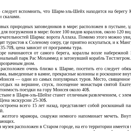
о следует вспомнить, что Шарм-эль-Шейх находится на берегу
и скалами.
вых природных заповедников в мире: расположен в пустыне, з
для погружения в мире: более 100 видов кораллов, около 120 в
чательностей Шарма: ворота Аллаха. Помимо этого можно увиде
ят туристов к Соленому озеру, где приятно искупаться, и к Ма
35-70$, цена зависит от программы тура.
е начинаются от самого берега, кораллы возле набережной 
альный парк Рас Мохаммед и затонувший корабль Тистлегром. Ц
прозрачным дном.
расположен очень близко к Шарме, посетить его следует обя
ма, выведенные в камне, прекрасные колонны и роскошное внут
 Моисея — один из самых популярных туров. Место, священно
, отдых на вершине, спуск, посещение монастыря святой Екат
Стоимость поездки на гору Моисея около 40$.
стыне в Шарм-эль-Шейхе станет отличным развлечением, с элем
Цена экскурсии 25-30$.
строена всего 15 лет назад, представляет собой роскошный па
й.
 желтого мрамора, снаружи немного напоминает мечеть. Внутр
лающих.
музея расположен в Старом городе, на его территории имеется 