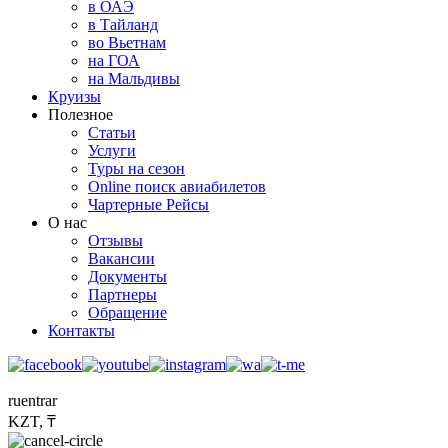
в ОАЭ
в Тайланд
во Вьетнам
на ГОА
на Мальдивы
Круизы
Полезное
Статьи
Услуги
Туры на сезон
Online поиск авиабилетов
Чартерные Рейсы
О нас
Отзывы
Вакансии
Документы
Партнеры
Обращение
Контакты
ru
en
tr
ar
KZT, ₸