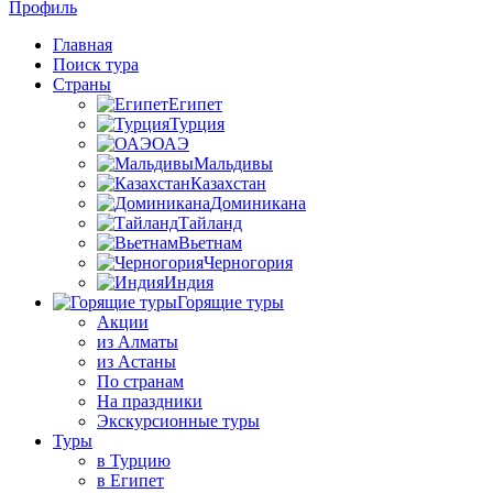
Профиль
Главная
Поиск тура
Страны
Египет
Турция
ОАЭ
Мальдивы
Казахстан
Доминикана
Тайланд
Вьетнам
Черногория
Индия
Горящие туры
Акции
из Алматы
из Астаны
По странам
На праздники
Экскурсионные туры
Туры
в Турцию
в Египет