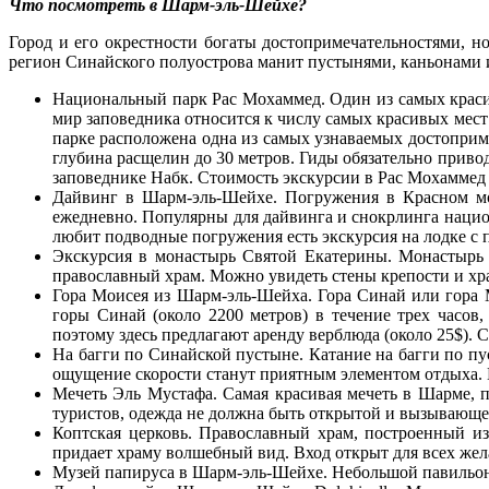
Что посмотреть в Шарм-эль-Шейхе?
Город и его окрестности богаты достопримечательностями, н
регион Синайского полуострова манит пустынями, каньонами 
Национальный парк Рас Мохаммед. Один из самых краси
мир заповедника относится к числу самых красивых мест 
парке расположена одна из самых узнаваемых достоприме
глубина расщелин до 30 метров. Гиды обязательно привод
заповеднике Набк. Стоимость экскурсии в Рас Мохаммед 
Дайвинг в Шарм-эль-Шейхе. Погружения в Красном мор
ежедневно. Популярны для дайвинга и снокрлинга национ
любит подводные погружения есть экскурсия на лодке с 
Экскурсия в монастырь Святой Екатерины. Монастырь 
православный храм. Можно увидеть стены крепости и хра
Гора Моисея из Шарм-эль-Шейха. Гора Синай или гора
горы Синай (около 2200 метров) в течение трех часов
поэтому здесь предлагают аренду верблюда (около 25$). 
На багги по Синайской пустыне. Катание на багги по пу
ощущение скорости станут приятным элементом отдыха. 
Мечеть Эль Мустафа. Самая красивая мечеть в Шарме, по
туристов, одежда не должна быть открытой и вызывающе
Коптская церковь. Православный храм, построенный из
придает храму волшебный вид. Вход открыт для всех же
Музей папируса в Шарм-эль-Шейхе. Небольшой павильон 