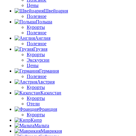
Цены
Швейцария
Полезное
Польша
Курорты
Полезное
Англия
Полезное
Грузия
Курорты
Экскурсии
Цены
Германия
Полезное
Австрия
Курорты
Казахстан
Курорты
Отели
Франция
Курорты
Кипр
Мальта
Маврикия