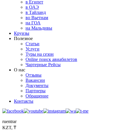
в Египет
в ОАЭ
в Тайланд
во Вьетнам
на ГОА
на Мальдивы
Круизы
Полезное
Статьи
Услуги
Туры на сезон
Online поиск авиабилетов
Чартерные Рейсы
О нас
Отзывы
Вакансии
Документы
Партнеры
Обращение
Контакты
ru
en
tr
ar
KZT, ₸