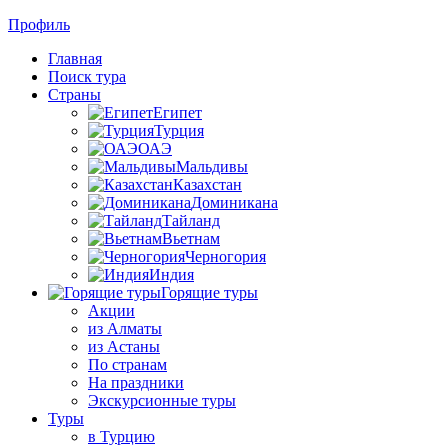
Профиль
Главная
Поиск тура
Страны
Египет
Турция
ОАЭ
Мальдивы
Казахстан
Доминикана
Тайланд
Вьетнам
Черногория
Индия
Горящие туры
Акции
из Алматы
из Астаны
По странам
На праздники
Экскурсионные туры
Туры
в Турцию