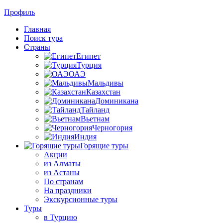
Профиль
Главная
Поиск тура
Страны
Египет
Турция
ОАЭ
Мальдивы
Казахстан
Доминикана
Тайланд
Вьетнам
Черногория
Индия
Горящие туры
Акции
из Алматы
из Астаны
По странам
На праздники
Экскурсионные туры
Туры
в Турцию