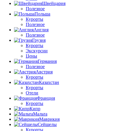
Швейцария
Полезное
Польша
Курорты
Полезное
Англия
Полезное
Грузия
Курорты
Экскурсии
Цены
Германия
Полезное
Австрия
Курорты
Казахстан
Курорты
Отели
Франция
Курорты
Кипр
Мальта
Маврикия
Сейшелы
Курорты