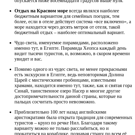
опускается ниже восемнадцати градусов выше нуля.
Отдых на Красном море
всегда являлся наиболее
бюджетным вариантом для семейных поездок, тем
более, если в отеле действует система «все включено», а
море находится через десять метров от отеля, такой
бюджетный отдых – наиболее оптимальный вариант.
Чудо света, именуемое пирамидами, расположено
именно тут, в Египте. Пирамида Хеопса каждый день
видит тысячи туристов, и, возможно, в скором времени
увидит и вас.
Помимо одного из чудес света, не менее прекрасными
есть экскурсии в Египте, ведь неповторимая Долина
Царей с мистическими гробницами, известными
храмами, находится именно тут, также, как и святая гора
Синай, таинственное озеро Насер и многие другие
достопримечательности данной страны, которые на
пальцах сосчитать просто невозможно.
Приблизительно 100 лет назад английскими
аристократами была открыта традиция для современных
туристов – круиз по речке Нил. Благодаря такому
варианту можно не только расслабиться, но и
прокатиться на кораблике, познавая страну по всем её