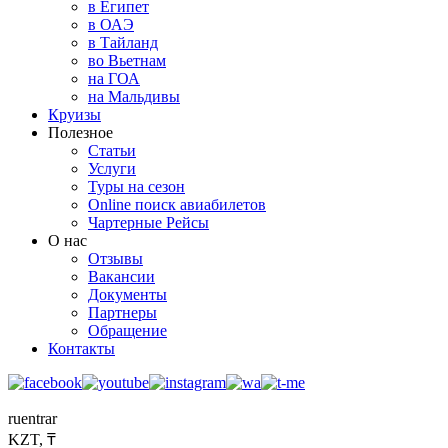
в Египет
в ОАЭ
в Тайланд
во Вьетнам
на ГОА
на Мальдивы
Круизы
Полезное
Статьи
Услуги
Туры на сезон
Online поиск авиабилетов
Чартерные Рейсы
О нас
Отзывы
Вакансии
Документы
Партнеры
Обращение
Контакты
ru
en
tr
ar
KZT, ₸