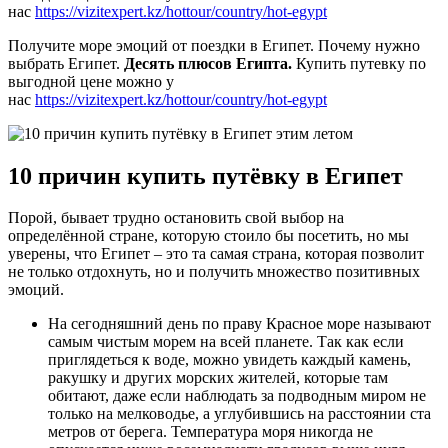
нас
https://vizitexpert.kz/hottour/country/hot-egypt
Получите море эмоций от поездки в Египет. Почему нужно
выбрать Египет.
Десять плюсов Египта.
Купить путевку по
выгодной цене можно у
нас
https://vizitexpert.kz/hottour/country/hot-egypt
10 причин купить путёвку в Египет
Порой, бывает трудно остановить свой выбор на
определённой стране, которую стоило бы посетить, но мы
уверены, что Египет – это та самая страна, которая позволит
не только отдохнуть, но и получить множество позитивных
эмоций.
На сегодняшний день по праву Красное море называют
самым чистым морем на всей планете. Так как если
приглядеться к воде, можно увидеть каждый камень,
ракушку и других морских жителей, которые там
обитают, даже если наблюдать за подводным миром не
только на мелководье, а углубившись на расстоянии ста
метров от берега. Температура моря никогда не