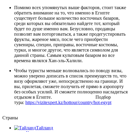
Помимо всех упомянутых выше факторов, стоит также
обратить внимание на то, что именно в Египте
существует большое количество восточных базаров,
среди которых вы обязательно найдете тот, который
будет по душе именно вам. Безусловно, продавцы
позволят вам поторговаться, а также продегустировать
фрукты, жареное мясо, после чего приобрести
сувениры, специи, приправы, восточные костюмы,
турки, и многое другое, что является символом для
данной страны. Самым культовым базаром во все
времена являлся Хан-эль-Халили.
Чтобы туристы меньше волновались по поводу визы,
можно уверено дописать в список преимуществ то, что
визу оформляют уже, непосредственно на границе. И
вы, прилетая, сможете получить её прямо в аэропорту
без особых усилий. И сможете полноценно насладиться
отдыхом в Египте. Подбор
тура:
https://vizitexpert.kz/hottour/country/hot-egypt
Страны
Тайланд