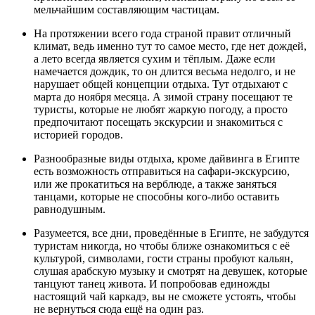
мельчайшим составляющим частицам.
На протяжении всего года страной правит отличный
климат, ведь именно тут то самое место, где нет дождей,
а лето всегда является сухим и тёплым. Даже если
намечается дождик, то он длится весьма недолго, и не
нарушает общей концепции отдыха. Тут отдыхают с
марта до ноября месяца. А зимой страну посещают те
туристы, которые не любят жаркую погоду, а просто
предпочитают посещать экскурсии и знакомиться с
историей городов.
Разнообразные виды отдыха, кроме дайвинга в Египте
есть возможность отправиться на сафари-экскурсию,
или же прокатиться на верблюде, а также заняться
танцами, которые не способны кого-либо оставить
равнодушным.
Разумеется, все дни, проведённые в Египте, не забудутся
туристам никогда, но чтобы ближе ознакомиться с её
культурой, символами, гости страны пробуют кальян,
слушая арабскую музыку и смотрят на девушек, которые
танцуют танец живота. И попробовав единожды
настоящий чай каркадэ, вы не сможете устоять, чтобы
не вернуться сюда ещё на один раз.