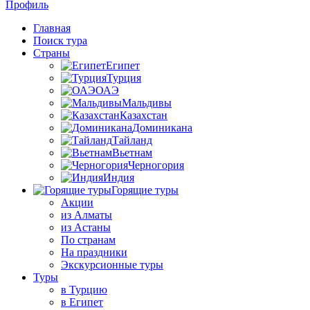
Профиль
Главная
Поиск тура
Страны
Египет
Турция
ОАЭ
Мальдивы
Казахстан
Доминикана
Тайланд
Вьетнам
Черногория
Индия
Горящие туры
Акции
из Алматы
из Астаны
По странам
На праздники
Экскурсионные туры
Туры
в Турцию
в Египет