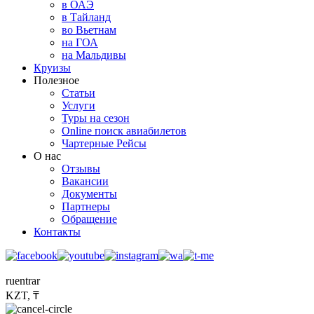
в ОАЭ
в Тайланд
во Вьетнам
на ГОА
на Мальдивы
Круизы
Полезное
Статьи
Услуги
Туры на сезон
Online поиск авиабилетов
Чартерные Рейсы
О нас
Отзывы
Вакансии
Документы
Партнеры
Обращение
Контакты
ru
en
tr
ar
KZT, ₸