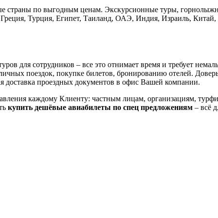
чные страны по выгодным ценам. Экскурсионные туры, горнолыж
 Греция, Турция, Египет, Таиланд, ОАЭ, Индия, Израиль, Кита
туров для сотрудников – все это отнимает время и требует нем
личных поездок, покупке билетов, бронированию отелей. Довер
ная доставка проездных документов в офис Вашей компании.
правления каждому Клиенту: частным лицам, организациям, тур
сть
купить дешёвые авиабилеты по спец предложениям
– всё 