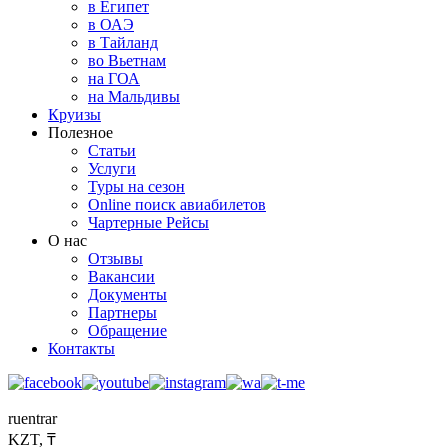
в Египет
в ОАЭ
в Тайланд
во Вьетнам
на ГОА
на Мальдивы
Круизы
Полезное
Статьи
Услуги
Туры на сезон
Online поиск авиабилетов
Чартерные Рейсы
О нас
Отзывы
Вакансии
Документы
Партнеры
Обращение
Контакты
ru
en
tr
ar
KZT, ₸