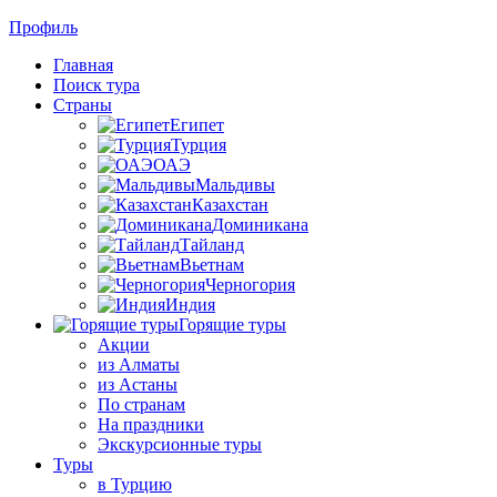
Профиль
Главная
Поиск тура
Страны
Египет
Турция
ОАЭ
Мальдивы
Казахстан
Доминикана
Тайланд
Вьетнам
Черногория
Индия
Горящие туры
Акции
из Алматы
из Астаны
По странам
На праздники
Экскурсионные туры
Туры
в Турцию