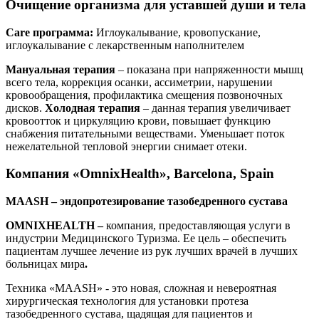
Очищение организма для уставшей души и тела
Care
программа:
Иглоукалывание, кровопускание,
иглоукалывание с лекарственным наполнителем
Мануальная терапия
– показана при напряженности мышц
всего тела, коррекция осанки, ассиметрии, нарушении
кровообращения, профилактика смещения позвоночных
дисков.
Холодная терапия
– данная терапия увеличивает
кровоотток и циркуляцию крови, повышает функцию
снабжения питательными веществами. Уменьшает поток
нежелательной тепловой энергии снимает отеки.
Компания «OmnixHealth», Barcelona, Spain
MAASH
– эндопротезирование тазобедренного сустава
OMNIXHEALTH
–
компания, предоставляющая услуги в
индустрии Медицинского Туризма. Ее цель – обеспечить
пациентам лучшее лечение из рук лучших врачей в лучших
больницах мира
.
Техника «MAASH» - это новая, сложная и невероятная
хирургическая технология для установки протеза
тазобедренного сустава, щадящая для пациентов и