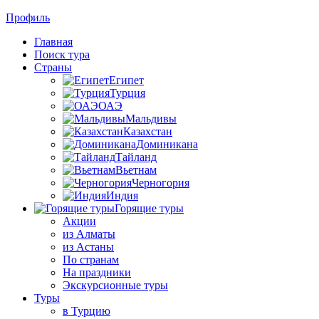
Профиль
Главная
Поиск тура
Страны
Египет
Турция
ОАЭ
Мальдивы
Казахстан
Доминикана
Тайланд
Вьетнам
Черногория
Индия
Горящие туры
Акции
из Алматы
из Астаны
По странам
На праздники
Экскурсионные туры
Туры
в Турцию