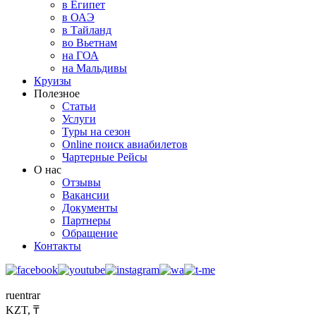
в Египет
в ОАЭ
в Тайланд
во Вьетнам
на ГОА
на Мальдивы
Круизы
Полезное
Статьи
Услуги
Туры на сезон
Online поиск авиабилетов
Чартерные Рейсы
О нас
Отзывы
Вакансии
Документы
Партнеры
Обращение
Контакты
ru
en
tr
ar
KZT, ₸