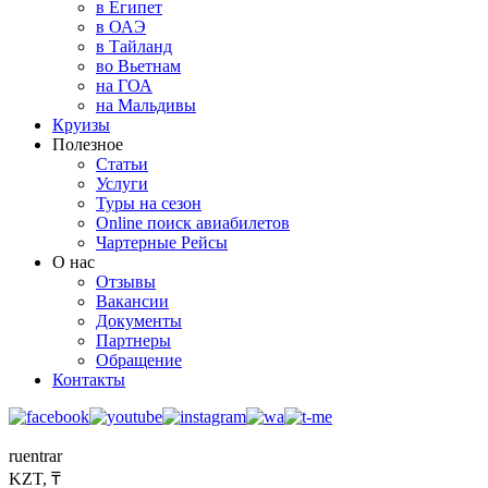
в Египет
в ОАЭ
в Тайланд
во Вьетнам
на ГОА
на Мальдивы
Круизы
Полезное
Статьи
Услуги
Туры на сезон
Online поиск авиабилетов
Чартерные Рейсы
О нас
Отзывы
Вакансии
Документы
Партнеры
Обращение
Контакты
ru
en
tr
ar
KZT, ₸