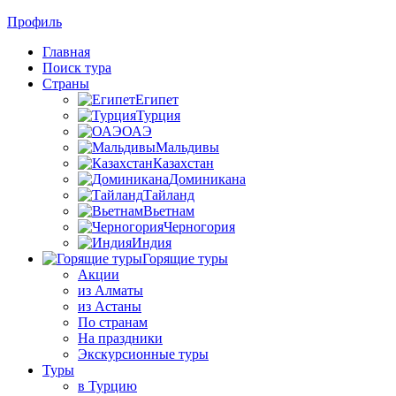
Профиль
Главная
Поиск тура
Страны
Египет
Турция
ОАЭ
Мальдивы
Казахстан
Доминикана
Тайланд
Вьетнам
Черногория
Индия
Горящие туры
Акции
из Алматы
из Астаны
По странам
На праздники
Экскурсионные туры
Туры
в Турцию