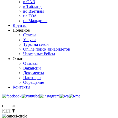
в ОАЭ
в Тайланд
во Вьетнам
на ГОА
на Мальдивы
Круизы
Полезное
Статьи
Услуги
Туры на сезон
Online поиск авиабилетов
Чартерные Рейсы
О нас
Отзывы
Вакансии
Документы
Партнеры
Обращение
Контакты
ru
en
tr
ar
KZT, ₸