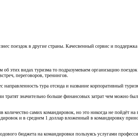
знес поездок в другие страны. Качесвенный сервис и поддержка
м об этих видах туризма то подразумеваем организацию поездо
стреч, переговоров, тренингов.
ес направленность тура отсюда и название корпоративный туриз
ни тратят значительно больше финансовых затрат чем можно бы
в количество самих командировок, но это никогда не пойдёт на 
дировок и в среднем 1 доллар вложенный в командировку принос
 годового бюджета на командировки пользуясь услугами професс