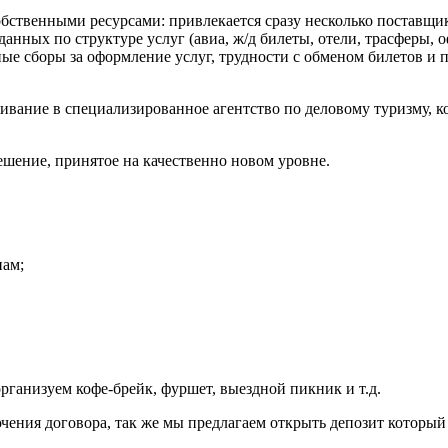
венными ресурсами: привлекается сразу несколько поставщиков (
нных по структуре услуг (авиа, ж/д билеты, отели, трасферы, 
е сборы за оформление услуг, трудности с обменом билетов и пе
вание в специализированное агентство по деловому туризму, ко
ешение, принятое на качественно новом уровне.
нам;
организуем кофе-брейк, фуршет, выездной пикник и т.д.
ения договора, так же мы предлагаем открыть депозит который 