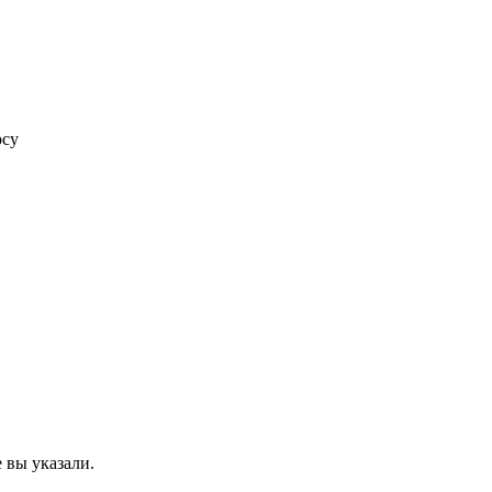
осу
 вы указали.