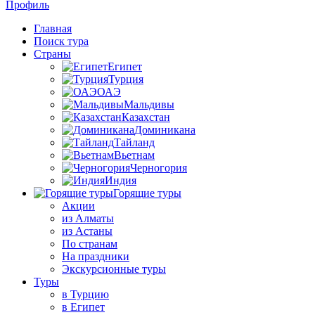
Профиль
Главная
Поиск тура
Страны
Египет
Турция
ОАЭ
Мальдивы
Казахстан
Доминикана
Тайланд
Вьетнам
Черногория
Индия
Горящие туры
Акции
из Алматы
из Астаны
По странам
На праздники
Экскурсионные туры
Туры
в Турцию
в Египет