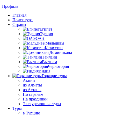
Профиль
Главная
Поиск тура
Страны
Египет
Турция
ОАЭ
Мальдивы
Казахстан
Доминикана
Тайланд
Вьетнам
Черногория
Индия
Горящие туры
Акции
из Алматы
из Астаны
По странам
На праздники
Экскурсионные туры
Туры
в Турцию