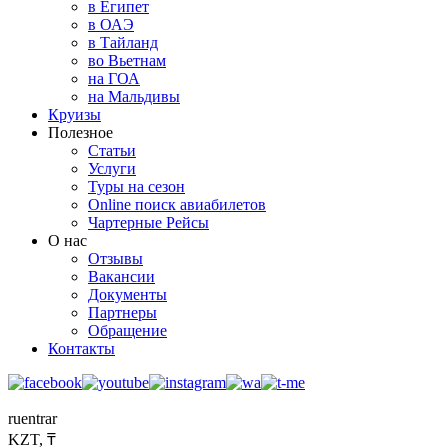
в Египет
в ОАЭ
в Тайланд
во Вьетнам
на ГОА
на Мальдивы
Круизы
Полезное
Статьи
Услуги
Туры на сезон
Online поиск авиабилетов
Чартерные Рейсы
О нас
Отзывы
Вакансии
Документы
Партнеры
Обращение
Контакты
ru
en
tr
ar
KZT, ₸