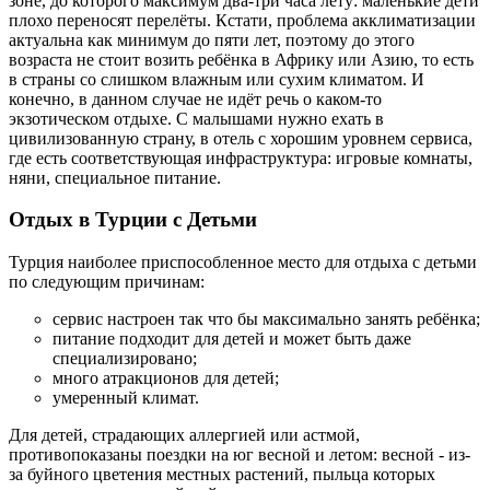
зоне, до которого максимум два-три часа лёту: маленькие дети
плохо переносят перелёты. Кстати, проблема акклиматизации
актуальна как минимум до пяти лет, поэтому до этого
возраста не стоит возить ребёнка в Африку или Азию, то есть
в страны со слишком влажным или сухим климатом. И
конечно, в данном случае не идёт речь о каком-то
экзотическом отдыхе. С малышами нужно ехать в
цивилизованную страну, в отель с хорошим уровнем сервиса,
где есть соответствующая инфраструктура: игровые комнаты,
няни, специальное питание.
Отдых в Турции с Детьми
Турция наиболее приспособленное место для отдыха с детьми
по следующим причинам:
сервис настроен так что бы максимально занять ребёнка;
питание подходит для детей и может быть даже
специализировано;
много атракционов для детей;
умеренный климат.
Для детей, страдающих аллергией или астмой,
противопоказаны поездки на юг весной и летом: весной - из-
за буйного цветения местных растений, пыльца которых