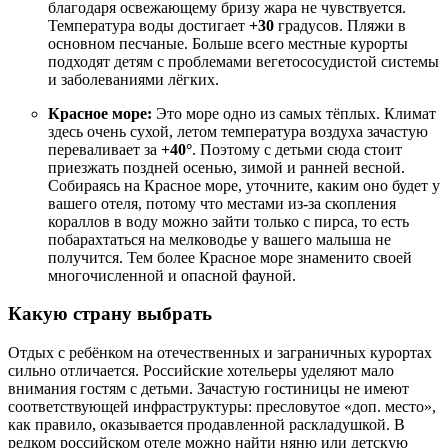
благодаря освежающему бризу жара не чувствуется.
Температура воды достигает
+30
градусов. Пляжи в
основном песчаные. Больше всего местные курорты
подходят детям с проблемами вегетососудистой системы
и заболеваниями лёгких.
Красное море:
Это море одно из самых тёплых. Климат
здесь очень сухой, летом температура воздуха зачастую
переваливает за
+40°
. Поэтому с детьми сюда стоит
приезжать поздней осенью, зимой и ранней весной.
Собираясь на Красное море, уточните, каким оно будет у
вашего отеля, потому что местами из-за скопления
кораллов в воду можно зайти только с пирса, то есть
побарахтаться на мелководье у вашего малыша не
получится. Тем более Красное море знаменито своей
многочисленной и опасной фауной.
Какую страну выбрать
Отдых с ребёнком на отечественных и заграничных курортах
сильно отличается. Российские хотельеры уделяют мало
внимания гостям с детьми. Зачастую гостиницы не имеют
соответствующей инфраструктуры: пресловутое «доп. место»,
как правило, оказывается продавленной раскладушкой. В
редком российском отеле можно найти няню или детскую