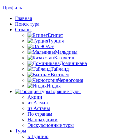
Профиль
Главная
Поиск тура
Страны
Египет
Турция
ОАЭ
Мальдивы
Казахстан
Доминикана
Тайланд
Вьетнам
Черногория
Индия
Горящие туры
Акции
из Алматы
из Астаны
По странам
На праздники
Экскурсионные туры
Туры
в Турцию