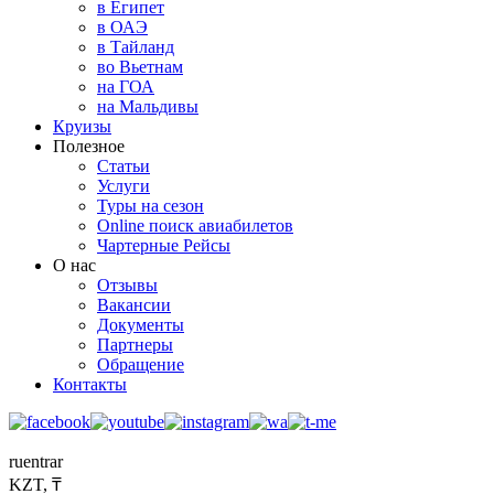
в Египет
в ОАЭ
в Тайланд
во Вьетнам
на ГОА
на Мальдивы
Круизы
Полезное
Статьи
Услуги
Туры на сезон
Online поиск авиабилетов
Чартерные Рейсы
О нас
Отзывы
Вакансии
Документы
Партнеры
Обращение
Контакты
ru
en
tr
ar
KZT, ₸