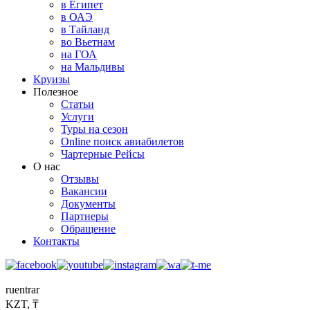
в Египет
в ОАЭ
в Тайланд
во Вьетнам
на ГОА
на Мальдивы
Круизы
Полезное
Статьи
Услуги
Туры на сезон
Online поиск авиабилетов
Чартерные Рейсы
О нас
Отзывы
Вакансии
Документы
Партнеры
Обращение
Контакты
ru
en
tr
ar
KZT, ₸