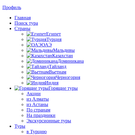
Профиль
Главная
Поиск тура
Страны
Египет
Турция
ОАЭ
Мальдивы
Казахстан
Доминикана
Тайланд
Вьетнам
Черногория
Индия
Горящие туры
Акции
из Алматы
из Астаны
По странам
На праздники
Экскурсионные туры
Туры
в Турцию