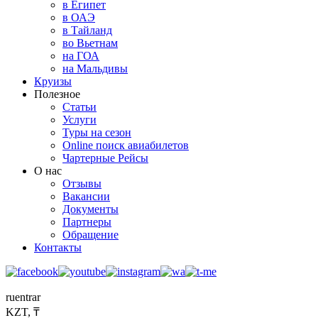
в Египет
в ОАЭ
в Тайланд
во Вьетнам
на ГОА
на Мальдивы
Круизы
Полезное
Статьи
Услуги
Туры на сезон
Online поиск авиабилетов
Чартерные Рейсы
О нас
Отзывы
Вакансии
Документы
Партнеры
Обращение
Контакты
ru
en
tr
ar
KZT, ₸