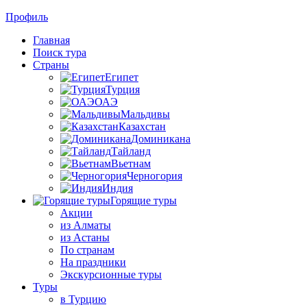
Профиль
Главная
Поиск тура
Страны
Египет
Турция
ОАЭ
Мальдивы
Казахстан
Доминикана
Тайланд
Вьетнам
Черногория
Индия
Горящие туры
Акции
из Алматы
из Астаны
По странам
На праздники
Экскурсионные туры
Туры
в Турцию