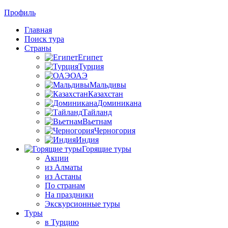
Профиль
Главная
Поиск тура
Страны
Египет
Турция
ОАЭ
Мальдивы
Казахстан
Доминикана
Тайланд
Вьетнам
Черногория
Индия
Горящие туры
Акции
из Алматы
из Астаны
По странам
На праздники
Экскурсионные туры
Туры
в Турцию