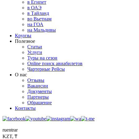
в Египет
в ОАЭ
в Тайланд
во Вьетнам
на ГОА
на Мальдивы
Круизы
Полезное
Статьи
Услуги
Туры на сезон
Online поиск авиабилетов
Чартерные Рейсы
О нас
Отзывы
Вакансии
Документы
Партнеры
Обращение
Контакты
ru
en
tr
ar
KZT, ₸