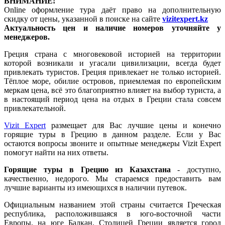
ВНИМАНИЕ!
Online оформление тура даёт право на дополнительную
скидку от цены, указанной в поиске на сайте
vizitexpert.kz
Актуальность цен и наличие номеров уточняйте у
менеджеров.
Греция страна с многовековой историей на территории
которой возникали и угасали цивилизации, всегда будет
привлекать туристов. Греция привлекает не только историей.
Тёплое море, обилие островов, приемлемая по европейским
меркам цена, всё это благоприятно влияет на выбор туриста, а
в настоящий период цена на отдых в Греции стала совсем
привлекательной.
Vizit Expert
размещает для Вас лучшие цены и конечно
горящие туры в Грецию в данном разделе. Если у Вас
остаются вопросы звоните и опытные менеджеры Vizit Expert
помогут найти на них ответы.
Горящие туры в Грецию из Казахстана
- доступно,
качественно, недорого. Мы стараемся предоставить вам
лучшие варианты из имеющихся в наличии путевок.
Официальным названием этой страны считается Греческая
республика, расположившаяся в юго-восточной части
Европы, на юге Балкан. Столицей Греции является город