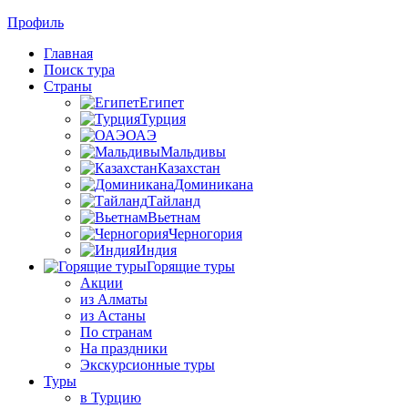
Профиль
Главная
Поиск тура
Страны
Египет
Турция
ОАЭ
Мальдивы
Казахстан
Доминикана
Тайланд
Вьетнам
Черногория
Индия
Горящие туры
Акции
из Алматы
из Астаны
По странам
На праздники
Экскурсионные туры
Туры
в Турцию