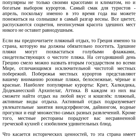
популярны не только своими красотами и климатом, но и
богатым выбором курортов. Самый смак для туристов -
апрель, поскольку именно в это время года вы можете
понежиться на солнышке в самый разгар весны. Все цветет,
распускаются соцветия, неописуемая красота здешних мест
никого не оставит равнодушным.
Если вы предпочитаете пляжный отдых, то Греция именно та
страна, которую вы должны обязательно посетить. Здешние
пляжи могут похвастаться голубыми флажками,
свидетельствующих о чистоте пляжа. На сегодняшний день
Грецию смело можно назвать вторым государством во всеми
Мире, отличающимся исключительной чистотой местных
побережий. Побережья местных курортов представляют
вашему вниманию розовые пляжи, белоснежные, чёрные и
красные. Наиболее популярные курорты: Крит, Халкидика,
Додеканесский Архипелаг, Аттика. В каждом из них вы
сможете найти отдых на любой вкус и кошелёк: пляжный,
активные виды отдыха. Активный отдых подразумевает
увлекательные занятия виндсерфингом, дайвингом, водные
прогулки и ещё множество самых разных развлечений. Кроме
того, местные рестораны порадуют вас несравненной
греческой кухней с изобилием удивительных блюд.
Что касается исторических ценностей, то эта страна имеет