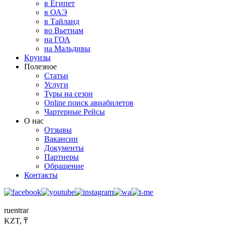
в Египет
в ОАЭ
в Тайланд
во Вьетнам
на ГОА
на Мальдивы
Круизы
Полезное
Статьи
Услуги
Туры на сезон
Online поиск авиабилетов
Чартерные Рейсы
О нас
Отзывы
Вакансии
Документы
Партнеры
Обращение
Контакты
ru
en
tr
ar
KZT, ₸