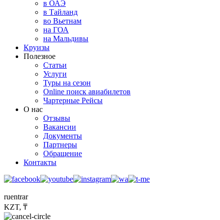
в ОАЭ
в Тайланд
во Вьетнам
на ГОА
на Мальдивы
Круизы
Полезное
Статьи
Услуги
Туры на сезон
Online поиск авиабилетов
Чартерные Рейсы
О нас
Отзывы
Вакансии
Документы
Партнеры
Обращение
Контакты
ru
en
tr
ar
KZT, ₸