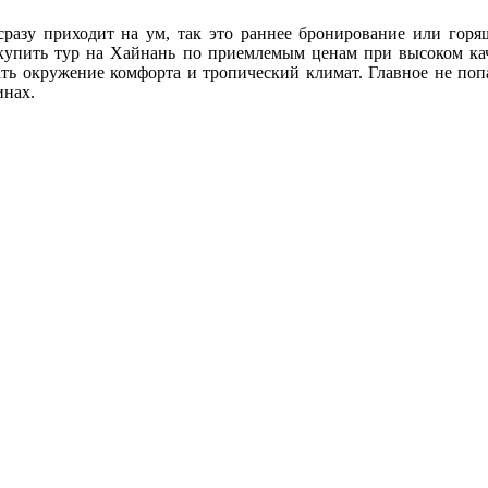
разу приходит на ум, так это раннее бронирование или горя
 купить тур на Хайнань по приемлемым ценам при высоком кач
ть окружение комфорта и тропический климат. Главное не попа
инах.