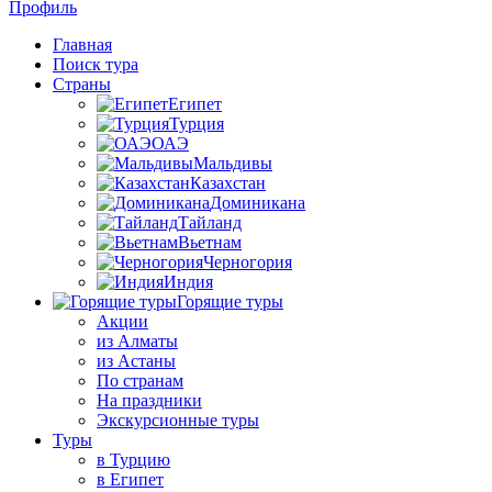
Профиль
Главная
Поиск тура
Страны
Египет
Турция
ОАЭ
Мальдивы
Казахстан
Доминикана
Тайланд
Вьетнам
Черногория
Индия
Горящие туры
Акции
из Алматы
из Астаны
По странам
На праздники
Экскурсионные туры
Туры
в Турцию
в Египет