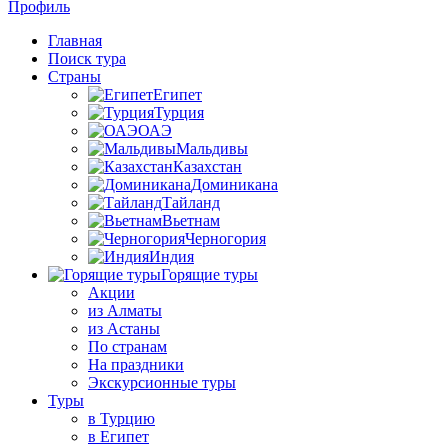
Профиль
Главная
Поиск тура
Страны
Египет
Турция
ОАЭ
Мальдивы
Казахстан
Доминикана
Тайланд
Вьетнам
Черногория
Индия
Горящие туры
Акции
из Алматы
из Астаны
По странам
На праздники
Экскурсионные туры
Туры
в Турцию
в Египет