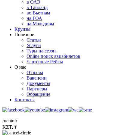
в ОАЭ
в Тайланд
во Вьетнам
на ГОА
на Мальдивы
Круизы
Полезное
Статьи
Услуги
Туры на сезон
Online поиск авиабилетов
Чартерные Рейсы
О нас
Отзывы
Вакансии
Документы
Партнеры
Обращение
Контакты
ru
en
tr
ar
KZT, ₸