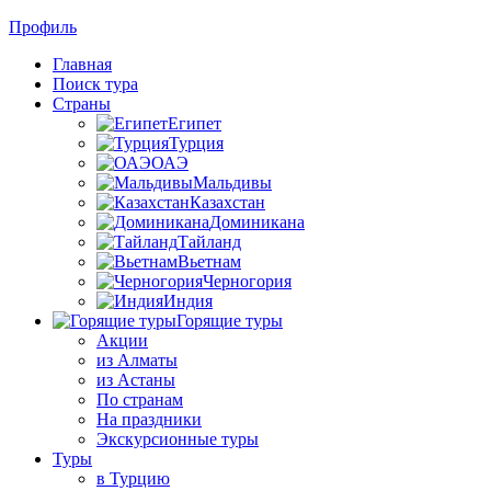
Профиль
Главная
Поиск тура
Страны
Египет
Турция
ОАЭ
Мальдивы
Казахстан
Доминикана
Тайланд
Вьетнам
Черногория
Индия
Горящие туры
Акции
из Алматы
из Астаны
По странам
На праздники
Экскурсионные туры
Туры
в Турцию