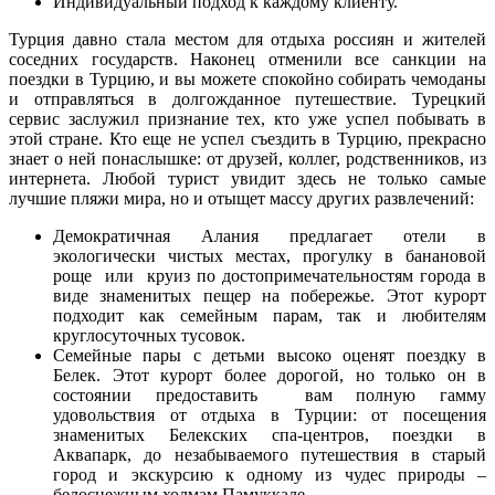
Индивидуальный подход к каждому клиенту.
Турция давно стала местом для отдыха россиян и жителей
соседних государств. Наконец отменили все санкции на
поездки в Турцию, и вы можете спокойно собирать чемоданы
и отправляться в долгожданное путешествие. Турецкий
сервис заслужил признание тех, кто уже успел побывать в
этой стране. Кто еще не успел съездить в Турцию, прекрасно
знает о ней понаслышке: от друзей, коллег, родственников, из
интернета. Любой турист увидит здесь не только самые
лучшие пляжи мира, но и отыщет массу других развлечений:
Демократичная Алания предлагает отели в
экологически чистых местах, прогулку в банановой
роще или круиз по достопримечательностям города в
виде знаменитых пещер на побережье. Этот курорт
подходит как семейным парам, так и любителям
круглосуточных тусовок.
Семейные пары с детьми высоко оценят поездку в
Белек. Этот курорт более дорогой, но только он в
состоянии предоставить вам полную гамму
удовольствия от отдыха в Турции: от посещения
знаменитых Белекских спа-центров, поездки в
Аквапарк, до незабываемого путешествия в старый
город и экскурсию к одному из чудес природы –
белоснежным холмам Памуккале.