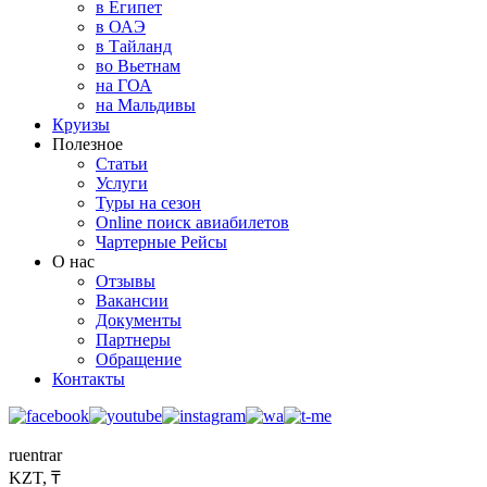
в Египет
в ОАЭ
в Тайланд
во Вьетнам
на ГОА
на Мальдивы
Круизы
Полезное
Статьи
Услуги
Туры на сезон
Online поиск авиабилетов
Чартерные Рейсы
О нас
Отзывы
Вакансии
Документы
Партнеры
Обращение
Контакты
ru
en
tr
ar
KZT, ₸