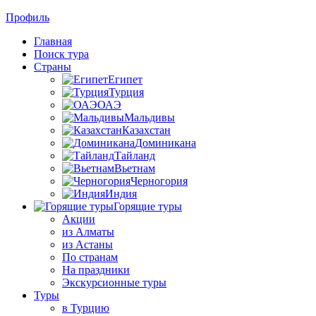
Профиль
Главная
Поиск тура
Страны
Египет
Турция
ОАЭ
Мальдивы
Казахстан
Доминикана
Тайланд
Вьетнам
Черногория
Индия
Горящие туры
Акции
из Алматы
из Астаны
По странам
На праздники
Экскурсионные туры
Туры
в Турцию