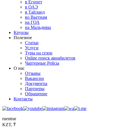
в Египет
в ОАЭ
в Тайланд
во Вьетнам
на ГОА
на Мальдивы
Круизы
Полезное
Статьи
Услуги
Туры на сезон
Online поиск авиабилетов
Чартерные Рейсы
О нас
Отзывы
Вакансии
Документы
Партнеры
Обращение
Контакты
ru
en
tr
ar
KZT, ₸